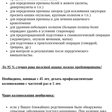
для определения причины болей в животе (колиты,
дивертикулиты и т.п.)
для определения причины запоров (для исключения закупорки
просвета кишки опухолью, крупным полипом и т.п.)
для определения причины и для лечения кишечного
кровотечения
для удаления небольших полипов (большие полипы более
оправдано удалять в условиях стационара)
для предоперационной подготовки к гинекологической операции
(эндометриоз, опухоли яичников, матки)
для подготовки к проктологической операции (геморрой,
трещина, др.)
для контроля за результатами после хирургического
вмешательства.
До 95 % случаев рака толстой кишки можно предотвратить!
Необходимо, начиная с 45 лет, делать профилактические 
колоноскопии с частотой раз в 5 лет.
Чаще колоноскопия необходима:
если у Ваших ближайших родственников были обнаружены
серьезные заболевания толстого кишечника. При наличии рака