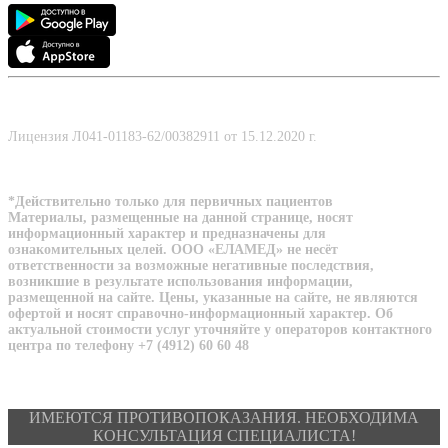
Лицензия Л041-01183-62/00382911 от 15.12.2020 г.
*Действительно только для первичных пациентов
Материалы, размещенные на данной странице, носят
информационный характер и предназначены для
ознакомительных целей. ООО «ЕЛАМЕД» не несёт
ответственности за возможные негативные последствия,
возникшие в результате использования информации,
размещенной на сайте. Цены, указанные на сайте, не являются
офертой и носят справочно-информационный характер. Об
актуальной стоимости услуг уточняйте у операторов контактного
центра по телефону +7 (4912) 60 60 48
ИМЕЮТСЯ ПРОТИВОПОКАЗАНИЯ. НЕОБХОДИМА
КОНСУЛЬТАЦИЯ СПЕЦИАЛИСТА!