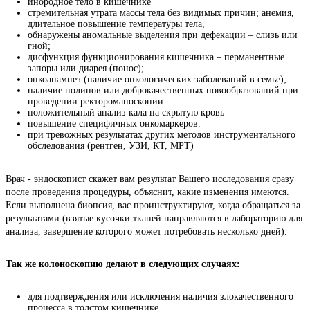
инородное тело в кишечнике
стремительная утрата массы тела без видимых причин; анемия,
длительное повышение температуры тела,
обнаружены аномальные выделения при дефекации – слизь или
гной;
дисфункция функционирования кишечника – перманентные
запоры или диарея (понос);
онкоанамнез (наличие онкологических заболеваний в семье);
наличие полипов или доброкачественных новообразований при
проведении ректороманоскопии.
положительный анализ кала на скрытую кровь
повышение специфичных онкомаркеров.
при тревожных результатах других методов инструментального
обследования (рентген, УЗИ, КТ, МРТ)
Врач - эндоскопист скажет вам результат Вашего исследования сразу 
после проведения процедуры, объяснит, какие изменения имеются. 
Если выполнена биопсия, вас проинструктируют, когда обращаться за 
результатами (взятые кусочки тканей направляются в лабораторию для 
анализа, завершение которого может потребовать несколько дней).
Так же колоноскопию делают в следующих случаях:
для подтверждения или исключения наличия злокачественного
процесса в толстом кишечнике