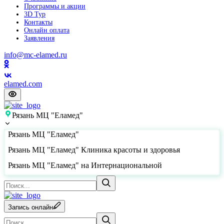
Программы и акции
3D Тур
Контакты
Онлайн оплата
Заявления
info@mc-elamed.ru
elamed.com
Рязань МЦ "Еламед"
Рязань МЦ "Еламед"
Рязань МЦ "Еламед" Клиника красоты и здоровья
Рязань МЦ "Еламед" на Интернациональной
Запись онлайн