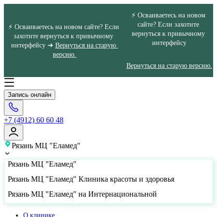
⚡ Осваиваетесь на новом 
сайте? Если захотите 
⚡ Осваиваетесь на новом сайте? Если 
вернуться к привычному 
захотите вернуться к привычному 
интерфейсу
интерфейсу ➔ 
Вернуться на старую 
версию.
Вернуться на старую версию.
Запись онлайн
+7 (4912) 60 60 48
Рязань МЦ "Еламед"
Рязань МЦ "Еламед"
Рязань МЦ "Еламед" Клиника красоты и здоровья
Рязань МЦ "Еламед" на Интернациональной
О клинике