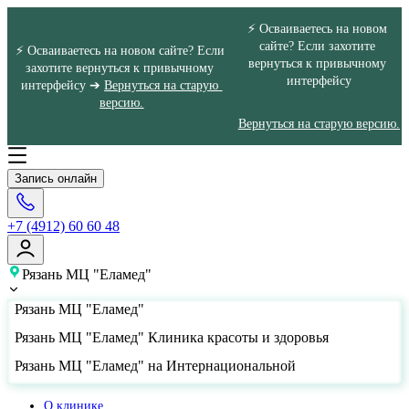
⚡ Осваиваетесь на новом 
сайте? Если захотите 
⚡ Осваиваетесь на новом сайте? Если 
вернуться к привычному 
захотите вернуться к привычному 
интерфейсу
интерфейсу ➔ 
Вернуться на старую 
версию.
Вернуться на старую версию.
Запись онлайн
+7 (4912) 60 60 48
Рязань МЦ "Еламед"
Рязань МЦ "Еламед"
Рязань МЦ "Еламед" Клиника красоты и здоровья
Рязань МЦ "Еламед" на Интернациональной
О клинике