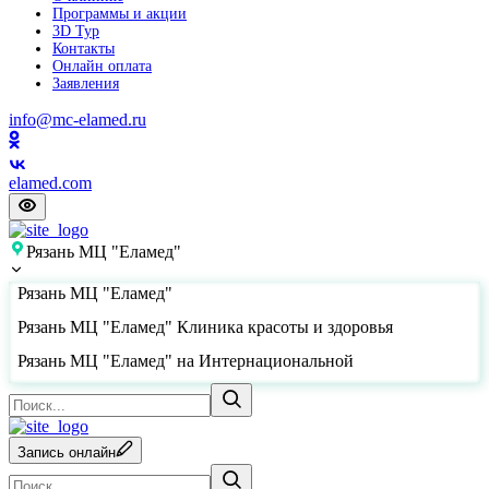
Программы и акции
3D Тур
Контакты
Онлайн оплата
Заявления
info@mc-elamed.ru
elamed.com
Рязань МЦ "Еламед"
Рязань МЦ "Еламед"
Рязань МЦ "Еламед" Клиника красоты и здоровья
Рязань МЦ "Еламед" на Интернациональной
Запись онлайн