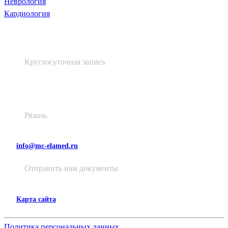
Неврология
Кардиология
+7 (4912) 60 60 48
Круглосуточная запись
Высоковольтная, д. 48, лит. А
Рязань
info@mc-elamed.ru
Отправить нам документы
Карта сайта
Политика персональных данных