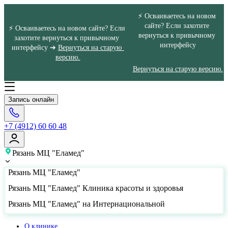
⚡ Осваиваетесь на новом 
сайте? Если захотите 
⚡ Осваиваетесь на новом сайте? Если 
вернуться к привычному 
захотите вернуться к привычному 
интерфейсу
интерфейсу ➔ 
Вернуться на старую 
версию.
Вернуться на старую версию.
Запись онлайн
+7 (4912) 60 60 48
Рязань МЦ "Еламед"
Рязань МЦ "Еламед"
Рязань МЦ "Еламед" Клиника красоты и здоровья
Рязань МЦ "Еламед" на Интернациональной
О клинике