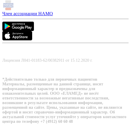
Член ассоциации НАМО
Лицензия Л041-01183-62/00382911 от 15.12.2020 г.
*Действительно только для первичных пациентов
Материалы, размещенные на данной странице, носят
информационный характер и предназначены для
ознакомительных целей. ООО «ЕЛАМЕД» не несёт
ответственности за возможные негативные последствия,
возникшие в результате использования информации,
размещенной на сайте. Цены, указанные на сайте, не являются
офертой и носят справочно-информационный характер. Об
актуальной стоимости услуг уточняйте у операторов контактного
центра по телефону +7 (4912) 60 60 48