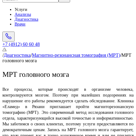
Услуги
Анализы
Диагностика
Врачи
+7 (4912) 60 60 48
/
Диагностика
/
Магнитно-резонансная томография (МРТ)
/
МРТ
головного мозга
МРТ головного мозга
Все процессы, которые происходят в организме человека, 
контролируются мозгом. Поэтому при малейших подозрениях на 
нарушение его работы рекомендуется сделать обследование. Клиника 
«Еламед» в Рязани приглашает пройти магниторезонансную 
томографию (МРТ). Это современный метод исследования головного 
отдела, характеризующийся высокой точностью и информативностью. 
Мы заботимся о своих клиентах, поэтому услуги предоставляются по 
демократичным ценам. Запись на МРТ головного мозга гарантирует, 
что врач примет вас в точно назначенное время и вам не придется 