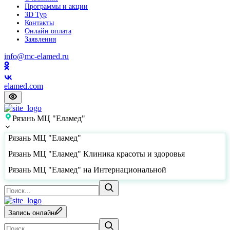
Программы и акции
3D Тур
Контакты
Онлайн оплата
Заявления
info@mc-elamed.ru
elamed.com
Рязань МЦ "Еламед"
Рязань МЦ "Еламед"
Рязань МЦ "Еламед" Клиника красоты и здоровья
Рязань МЦ "Еламед" на Интернациональной
Запись онлайн