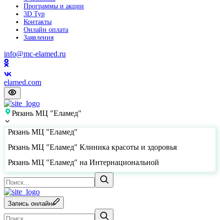
Программы и акции
3D Тур
Контакты
Онлайн оплата
Заявления
info@mc-elamed.ru
elamed.com
Рязань МЦ "Еламед"
Рязань МЦ "Еламед"
Рязань МЦ "Еламед" Клиника красоты и здоровья
Рязань МЦ "Еламед" на Интернациональной
Запись онлайн