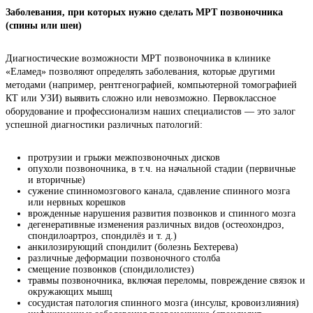
Заболевания, при которых нужно сделать МРТ позвоночника 
(спины или шеи)
Диагностические возможности МРТ позвоночника в клинике 
«Еламед» позволяют определять заболевания, которые другими 
методами (например, рентгенографией, компьютерной томографией 
КТ или УЗИ) выявить сложно или невозможно. Первоклассное 
оборудование и профессионализм наших специалистов — это залог 
успешной диагностики различных патологий:
протрузии и грыжи межпозвоночных дисков
опухоли позвоночника, в т.ч. на начальной стадии (первичные
и вторичные)
сужение спинномозгового канала, сдавление спинного мозга
или нервных корешков
врожденные нарушения развития позвонков и спинного мозга
дегенеративные изменения различных видов (остеохондроз,
спондилоартроз, спондилёз и т. д.)
анкилозирующий спондилит (болезнь Бехтерева)
различные деформации позвоночного столба
смещение позвонков (спондилолистез)
травмы позвоночника, включая переломы, повреждение связок и
окружающих мышц
сосудистая патология спинного мозга (инсульт, кровоизлияния)