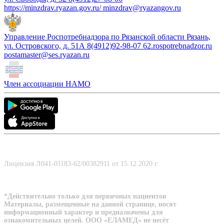
https://minzdrav.ryazan.gov.ru/ minzdrav@ryazangov.ru
Управление Роспотребнадзора по Рязанской области Рязань,
ул. Островского, д. 51А 8(4912)92-98-07 62.rospotrebnadzor.ru
postamaster@ses.ryazan.ru
Член ассоциации НАМО
Лицензия Л041-01183-62/00382911 от 15.12.2020 г.
*Действительно только для первичных пациентов
Материалы, размещенные на данной странице, носят
информационный характер и предназначены для
ознакомительных целей. ООО «ЕЛАМЕД» не несёт