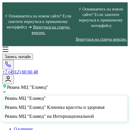
⚡ Осваиваетесь на новом 
сайте? Если захотите 
⚡ Осваиваетесь на новом сайте? Если 
вернуться к привычному 
захотите вернуться к привычному 
интерфейсу
интерфейсу ➔ 
Вернуться на старую 
версию.
Вернуться на старую версию.
Запись онлайн
+7 (4912) 60 60 48
Рязань МЦ "Еламед"
Рязань МЦ "Еламед"
Рязань МЦ "Еламед" Клиника красоты и здоровья
Рязань МЦ "Еламед" на Интернациональной
О клинике