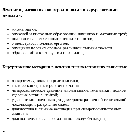
Лечение и диагностика консервативными и хирургическими 
методами:
миомы матки;
опухолей и кистозных образований яичников и маточных труб;
поликистоза и склерополикистоза яичников;
эндометриоза половых органов;
опущения половых органов различной степени тяжести;
образований и кист вульвы и влагалища.
Хирургические методики в лечении гинекологических пациенток:
лапаротомия, влагалищные пластики;
гистероскопия, гистерорезектоскопия
лапароскопическое удаление миомы матки, тела матки , полное
удаление матки с шейкой;
удаление кист яичников , эндометриоза различной генитальной
локализации, разделение спаек;
диагностика и лечение бесплодия при склерополикистозных
яичниках;
диагностическая лапароскопия по поводу бесплодия;