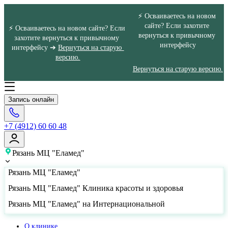
⚡ Осваиваетесь на новом 
сайте? Если захотите 
⚡ Осваиваетесь на новом сайте? Если 
вернуться к привычному 
захотите вернуться к привычному 
интерфейсу
интерфейсу ➔ 
Вернуться на старую 
версию.
Вернуться на старую версию.
Запись онлайн
+7 (4912) 60 60 48
Рязань МЦ "Еламед"
Рязань МЦ "Еламед"
Рязань МЦ "Еламед" Клиника красоты и здоровья
Рязань МЦ "Еламед" на Интернациональной
О клинике