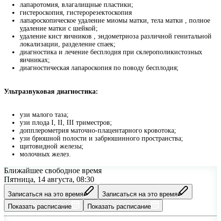
лапаротомия, влагалищные пластики;
гистероскопия, гистерорезектоскопия
лапароскопическое удаление миомы матки, тела матки , полное
удаление матки с шейкой;
удаление кист яичников , эндометриоза различной генитальной
локализации, разделение спаек;
диагностика и лечение бесплодия при склерополикистозных
яичниках;
диагностическая лапароскопия по поводу бесплодия;
Ультразвуковая диагностика:
узи малого таза;
узи плода I, II, III триместров;
допплерометрия маточно-плацентарного кровотока;
узи брюшной полости и забрюшинного пространства;
щитовидной железы;
молочных желез.
Ближайшее свободное время
Пятница, 14 августа, 08:30
Записаться на это время
Записаться на это время
Показать расписание
Показать расписание