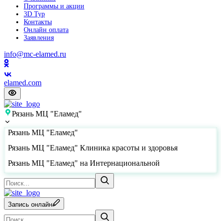
Программы и акции
3D Тур
Контакты
Онлайн оплата
Заявления
info@mc-elamed.ru
elamed.com
Рязань МЦ "Еламед"
Рязань МЦ "Еламед"
Рязань МЦ "Еламед" Клиника красоты и здоровья
Рязань МЦ "Еламед" на Интернациональной
Запись онлайн