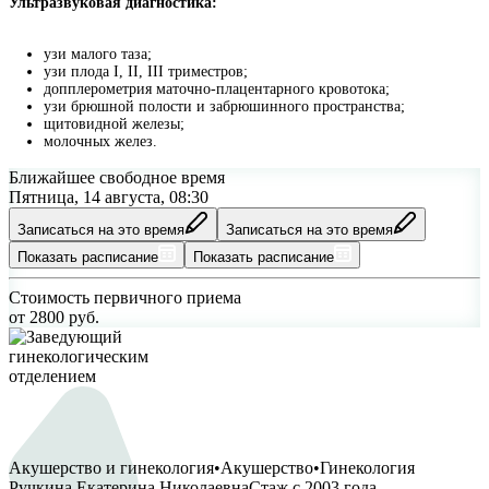
Ультразвуковая диагностика:
узи малого таза;
узи плода I, II, III триместров;
допплерометрия маточно-плацентарного кровотока;
узи брюшной полости и забрюшинного пространства;
щитовидной железы;
молочных желез.
Ближайшее свободное время
Пятница, 14 августа, 08:30
Записаться на это время
Записаться на это время
Показать расписание
Показать расписание
Стоимость первичного приема
от
2800
руб.
Акушерство и гинекология
•
Акушерство
•
Гинекология
Ручкина Екатерина Николаевна
Стаж с
2003
года