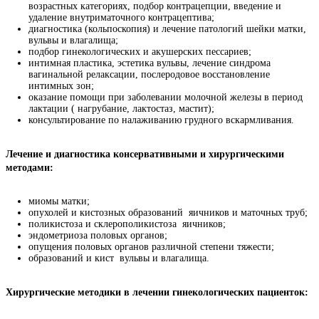
возрастных категориях, подбор контрацепции, введение и
удаление внутриматочного контрацептива;
диагностика (кольпоскопия) и лечение патологий шейки матки,
вульвы и влагалища;
подбор гинекологических и акушерских пессариев;
интимная пластика, эстетика вульвы, лечение синдрома
вагинальной релаксации, послеродовое восстановление
интимных зон;
оказание помощи при заболевании молочной железы в период
лактации ( нагрубание, лактостаз, мастит);
консультирование по налаживанию грудного вскармливания.
Лечение и диагностика консервативными и хирургическими 
методами:
миомы матки;
опухолей и кистозных образований яичников и маточных труб;
поликистоза и склерополикистоза яичников;
эндометриоза половых органов;
опущения половых органов различной степени тяжести;
образований и кист вульвы и влагалища.
Хирургические методики в лечении гинекологических пациенток: