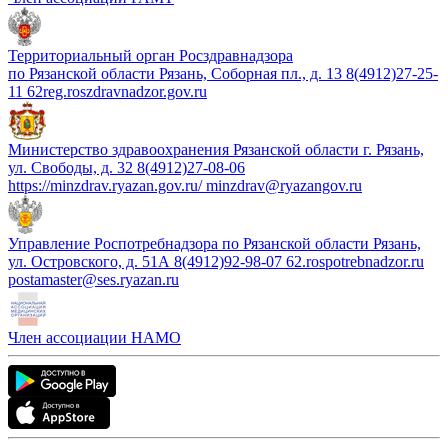
Территориальный орган Росздравнадзора
по Рязанской области Рязань, Соборная пл., д. 13 8(4912)27-25-
11 62reg.roszdravnadzor.gov.ru
Министерство здравоохранения Рязанской области г. Рязань,
ул. Свободы, д. 32 8(4912)27-08-06
https://minzdrav.ryazan.gov.ru/ minzdrav@ryazangov.ru
Управление Роспотребнадзора по Рязанской области Рязань,
ул. Островского, д. 51А 8(4912)92-98-07 62.rospotrebnadzor.ru
postamaster@ses.ryazan.ru
Член ассоциации НАМО