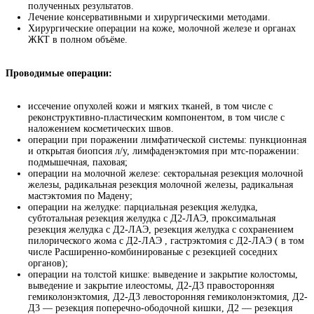
полученных результатов.
Лечение консервативными и хирургическими методами.
Хирургические операции на коже, молочной железе и органах
ЖКТ в полном объёме.
Проводимые операции:
иссечение опухолей кожи и мягких тканей, в том числе с
реконструктивно-пластическим компонентом, в том числе с
наложением косметических швов.
операции при поражении лимфатической системы: пункционная
и открытая биопсия л/у, лимфаденэктомия при мтс-поражении:
подмышечная, паховая;
операции на молочной железе: секторальная резекция молочной
железы, радикальная резекция молочной железы, радикальная
мастэктомия по Мадену;
операции на желудке: парциальная резекция желудка,
субтотальная резекция желудка с Д2-ЛАЭ, проксимальная
резекция желудка с Д2-ЛАЭ, резекция желудка с сохранением
пилорического жома с Д2-ЛАЭ , гастрэктомия с Д2-ЛАЭ ( в том
числе Расширенно-комбинированые с резекцией соседних
органов);
операции на толстой кишке: выведение и закрытие колостомы,
выведение и закрытие илеостомы, Д2-Д3 правосторонняя
гемиколонэктомия, Д2-Д3 левосторонняя гемиколонэктомия, Д2-
Д3 — резекция поперечно-ободочной кишки, Д2 — резекция