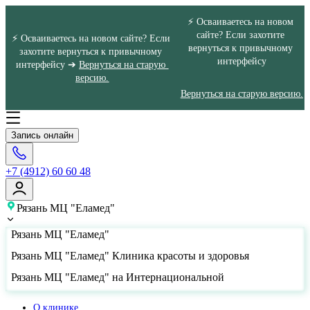
⚡ Осваиваетесь на новом 
сайте? Если захотите 
⚡ Осваиваетесь на новом сайте? Если 
вернуться к привычному 
захотите вернуться к привычному 
интерфейсу
интерфейсу ➔ 
Вернуться на старую 
версию.
Вернуться на старую версию.
Запись онлайн
+7 (4912) 60 60 48
Рязань МЦ "Еламед"
Рязань МЦ "Еламед"
Рязань МЦ "Еламед" Клиника красоты и здоровья
Рязань МЦ "Еламед" на Интернациональной
О клинике