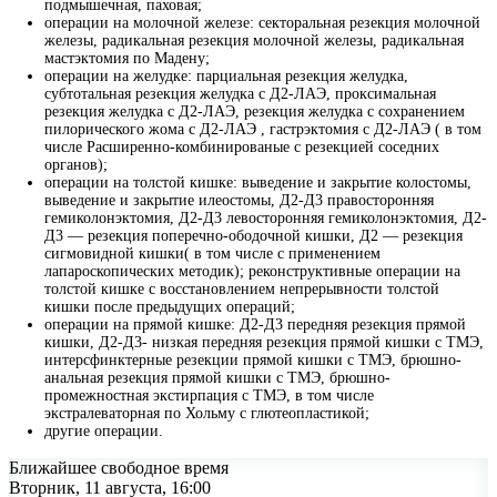
подмышечная, паховая;
операции на молочной железе: секторальная резекция молочной
железы, радикальная резекция молочной железы, радикальная
мастэктомия по Мадену;
операции на желудке: парциальная резекция желудка,
субтотальная резекция желудка с Д2-ЛАЭ, проксимальная
резекция желудка с Д2-ЛАЭ, резекция желудка с сохранением
пилорического жома с Д2-ЛАЭ , гастрэктомия с Д2-ЛАЭ ( в том
числе Расширенно-комбинированые с резекцией соседних
органов);
операции на толстой кишке: выведение и закрытие колостомы,
выведение и закрытие илеостомы, Д2-Д3 правосторонняя
гемиколонэктомия, Д2-Д3 левосторонняя гемиколонэктомия, Д2-
Д3 — резекция поперечно-ободочной кишки, Д2 — резекция
сигмовидной кишки( в том числе с применением
лапароскопических методик); реконструктивные операции на
толстой кишке с восстановлением непрерывности толстой
кишки после предыдущих операций;
операции на прямой кишке: Д2-Д3 передняя резекция прямой
кишки, Д2-Д3- низкая передняя резекция прямой кишки с ТМЭ,
интерсфинктерные резекции прямой кишки с ТМЭ, брюшно-
анальная резекция прямой кишки с ТМЭ, брюшно-
промежностная экстирпация с ТМЭ, в том числе
экстралеваторная по Хольму с глютеопластикой;
другие операции.
Ближайшее свободное время
Вторник, 11 августа, 16:00