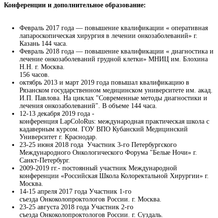
Конференции и дополнительное образование:
Февраль 2017 года — повышение квалификации « оперативная
лапароскопическая хирургия в лечении онкозаболеваний» г.
Казань 144 часа.
Февраль 2018 года — повышение квалификации « диагностика и
лечение онкозаболеваний грудной клетки» МНИЦ им. Блохина
Н.Н. г. Москва.
156 часов.
октябрь 2013 и март 2019 года повышал квалификацию в
Рязанском государственном медицинском университете им. акад.
И.П. Павлова. На циклах "Современные методы диагностики и
лечения онкозаболеваний". В объеме 144 часа.
12-13 декабря 2019 года -
конференция LapColoRus: международная практическая школа с
кадаверным курсом. ГОУ ВПО Кубанский Медицинский
Университет г. Краснодар.
23-25 июня 2018 года Участник 3-го Петербургского
Международного Онкологического Форума "Белые Ночи» г.
Санкт-Петербург.
2009-2019 гг.- постоянный участник Международной
конференции «Российская Школа Колоректальной Хирургии» г.
Москва.
14-15 апреля 2017 года Участник 1-го
съезда Онкоколопроктологов России. г. Москва.
23-25 августа 2018 года Участник 2-го
съезда Онкоколопроктологов России. г. Суздаль.