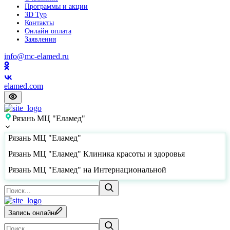
Программы и акции
3D Тур
Контакты
Онлайн оплата
Заявления
info@mc-elamed.ru
elamed.com
Рязань МЦ "Еламед"
Рязань МЦ "Еламед"
Рязань МЦ "Еламед" Клиника красоты и здоровья
Рязань МЦ "Еламед" на Интернациональной
Запись онлайн